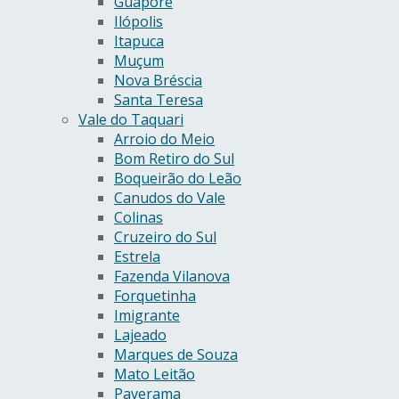
Guaporé
Ilópolis
Itapuca
Muçum
Nova Bréscia
Santa Teresa
Vale do Taquari
Arroio do Meio
Bom Retiro do Sul
Boqueirão do Leão
Canudos do Vale
Colinas
Cruzeiro do Sul
Estrela
Fazenda Vilanova
Forquetinha
Imigrante
Lajeado
Marques de Souza
Mato Leitão
Paverama