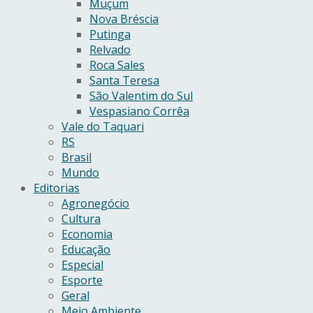
Muçum
Nova Bréscia
Putinga
Relvado
Roca Sales
Santa Teresa
São Valentim do Sul
Vespasiano Corrêa
Vale do Taquari
RS
Brasil
Mundo
Editorias
Agronegócio
Cultura
Economia
Educação
Especial
Esporte
Geral
Meio Ambiente