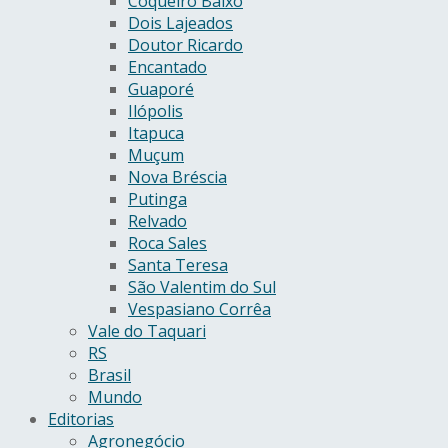
Coqueiro Baixo
Dois Lajeados
Doutor Ricardo
Encantado
Guaporé
Ilópolis
Itapuca
Muçum
Nova Bréscia
Putinga
Relvado
Roca Sales
Santa Teresa
São Valentim do Sul
Vespasiano Corrêa
Vale do Taquari
RS
Brasil
Mundo
Editorias
Agronegócio