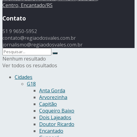
Centro, Encantado/RS
Contato
51 9 9650-5952
contato@regiaodosvales.com.br
jornalismo@regiaodosvales.com.br
Nenhum resultado
Ver todos os resultados
Cidades
G18
Anta Gorda
Arvorezinha
Capitão
Coqueiro Baixo
Dois Lajeados
Doutor Ricardo
Encantado