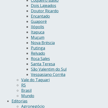
Coqueiro Baixo
Dois Lajeados
Doutor Ricardo
Encantado
Guaporé
Ilópolis
Itapuca
Muçum
Nova Bréscia
Putinga
Relvado
Roca Sales
Santa Teresa
São Valentim do Sul
Vespasiano Corrêa
Vale do Taquari
RS
Brasil
Mundo
Editorias
Agronegócio