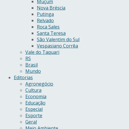
Muçum
Nova Bréscia
Putinga
Relvado
Roca Sales
Santa Teresa
São Valentim do Sul
Vespasiano Corrêa
Vale do Taquari
RS
Brasil
Mundo
Editorias
Agronegócio
Cultura
Economia
Educação
Especial
Esporte
Geral
Meio Ambiente