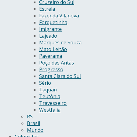
Cruzeiro do Sul
Estrela
Fazenda Vilanova
Forquetinha
Imigrante
Lajeado
Marques de Souza
Mato Leitão
Paverama
Poço das Antas
Progresso
Santa Clara do Sul
Sério
Taquari
Teutônia
Travesseiro
Westfália
RS
Brasil
Mundo
Colunistas