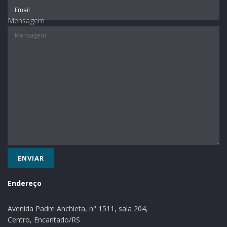
Serviço:
Para adotar um animal de estimação, o interessado
Mensagem
deve apresentar CPF, RG e comprovante de residência.
Texto: Ascom Lajeado
Endereço
Avenida Padre Anchieta, n° 1511, sala 204,
Centro, Encantado/RS