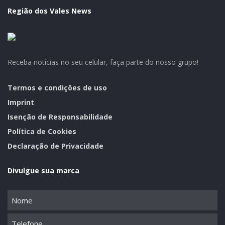
Região dos Vales News
Único de Saúde (SUS), que prevê investimento na
infraestrutura dos hospitais e das unidades de saúde,
além de levar mais médicos para regiões onde há maior
necessidade de profissionais.
Receba notícias no seu celular, faça parte do nosso grupo!
Texto: Ascom Taquari
Termos e condições de uso
Imprint
Isenção de Responsabilidade
Política de Cookies
Declaração de Privacidade
Divulgue sua marca
Nome
(obrigatório)
Telefone