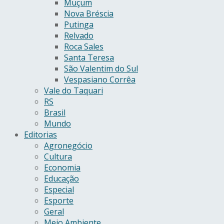
Muçum
Nova Bréscia
Putinga
Relvado
Roca Sales
Santa Teresa
São Valentim do Sul
Vespasiano Corrêa
Vale do Taquari
RS
Brasil
Mundo
Editorias
Agronegócio
Cultura
Economia
Educação
Especial
Esporte
Geral
Meio Ambiente