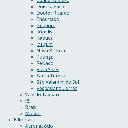
Coqueiro Baixo
Dois Lajeados
Doutor Ricardo
Encantado
Guaporé
Ilópolis
Itapuca
Muçum
Nova Bréscia
Putinga
Relvado
Roca Sales
Santa Teresa
São Valentim do Sul
Vespasiano Corrêa
Vale do Taquari
RS
Brasil
Mundo
Editorias
Agronegócio