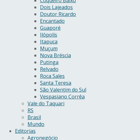
Coqueiro Baixo
Dois Lajeados
Doutor Ricardo
Encantado
Guaporé
Ilópolis
Itapuca
Muçum
Nova Bréscia
Putinga
Relvado
Roca Sales
Santa Teresa
São Valentim do Sul
Vespasiano Corrêa
Vale do Taquari
RS
Brasil
Mundo
Editorias
Agronegócio