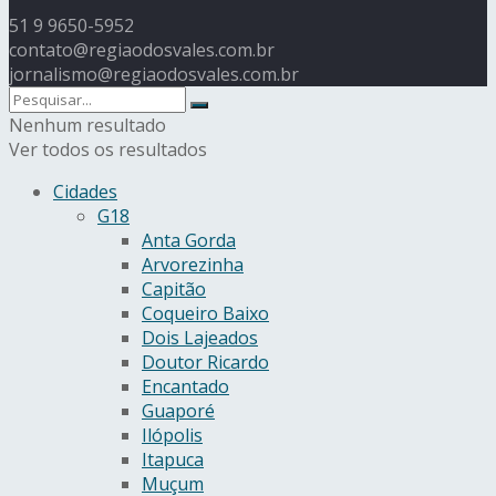
51 9 9650-5952
contato@regiaodosvales.com.br
jornalismo@regiaodosvales.com.br
Nenhum resultado
Ver todos os resultados
Cidades
G18
Anta Gorda
Arvorezinha
Capitão
Coqueiro Baixo
Dois Lajeados
Doutor Ricardo
Encantado
Guaporé
Ilópolis
Itapuca
Muçum