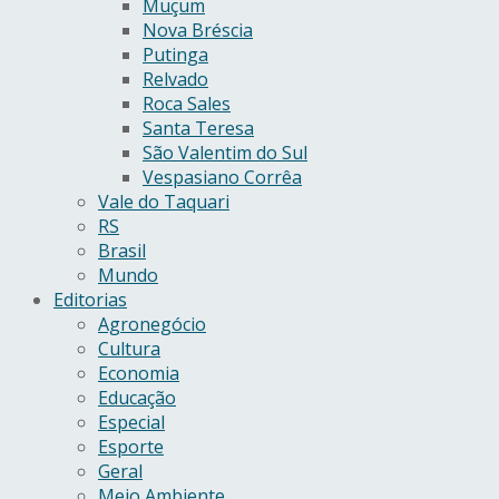
Muçum
Nova Bréscia
Putinga
Relvado
Roca Sales
Santa Teresa
São Valentim do Sul
Vespasiano Corrêa
Vale do Taquari
RS
Brasil
Mundo
Editorias
Agronegócio
Cultura
Economia
Educação
Especial
Esporte
Geral
Meio Ambiente