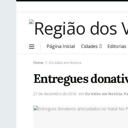
Página Inicial
Cidades
Editorias
Home
Os Vales em Notícia
Entregues donati
27 de dezembro de 2016
em
Os Vales em Notícia
,
P