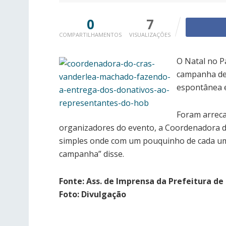
0
7
COMPARTILHAMENTOS
VISUALIZAÇÕES
O Natal no P
campanha de 
espontânea e
Foram arreca
organizadores do evento, a Coordenadora do
simples onde com um pouquinho de cada um 
campanha” disse.
Fonte: Ass. de Imprensa da Prefeitura d
Foto: Divulgação