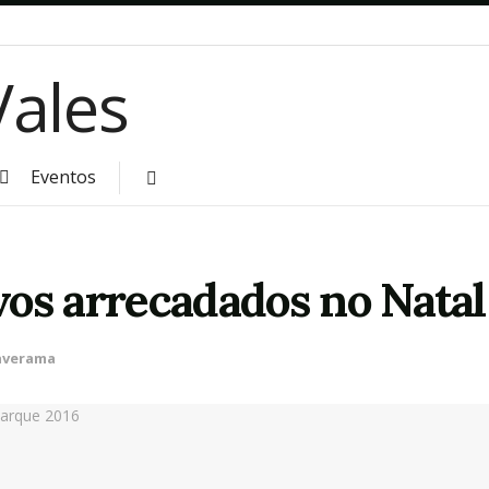
Eventos
vos arrecadados no Nata
averama