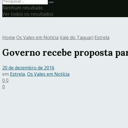
Nenhum resultado
Ver todos os resultados
Home
Os Vales em Notícia
Vale do Taquari
Estrela
Governo recebe proposta par
20 de dezembro de 2016
em
Estrela
,
Os Vales em Notícia
0
0
0