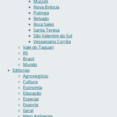
Muçum
Nova Bréscia
Putinga
Relvado
Roca Sales
Santa Teresa
São Valentim do Sul
Vespasiano Corrêa
Vale do Taquari
RS
Brasil
Mundo
Editorias
Agronegócio
Cultura
Economia
Educação
Especial
Esporte
Geral
Meio Ambiente