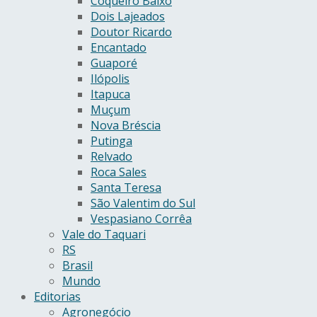
Coqueiro Baixo
Dois Lajeados
Doutor Ricardo
Encantado
Guaporé
Ilópolis
Itapuca
Muçum
Nova Bréscia
Putinga
Relvado
Roca Sales
Santa Teresa
São Valentim do Sul
Vespasiano Corrêa
Vale do Taquari
RS
Brasil
Mundo
Editorias
Agronegócio