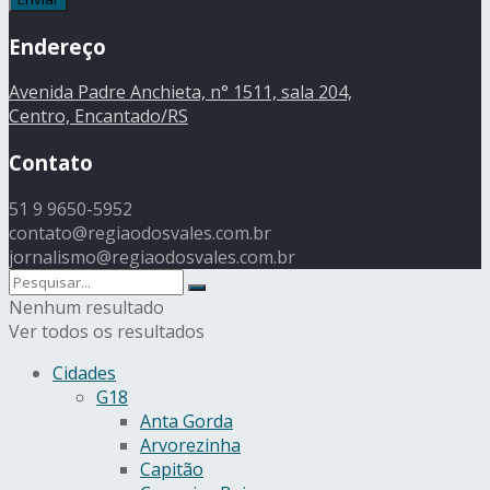
Endereço
Avenida Padre Anchieta, n° 1511, sala 204,
Centro, Encantado/RS
Contato
51 9 9650-5952
contato@regiaodosvales.com.br
jornalismo@regiaodosvales.com.br
Nenhum resultado
Ver todos os resultados
Cidades
G18
Anta Gorda
Arvorezinha
Capitão