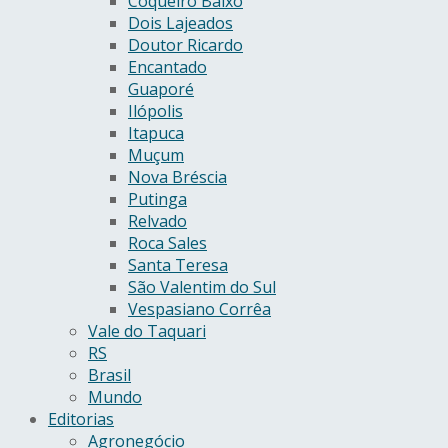
Coqueiro Baixo
Dois Lajeados
Doutor Ricardo
Encantado
Guaporé
Ilópolis
Itapuca
Muçum
Nova Bréscia
Putinga
Relvado
Roca Sales
Santa Teresa
São Valentim do Sul
Vespasiano Corrêa
Vale do Taquari
RS
Brasil
Mundo
Editorias
Agronegócio