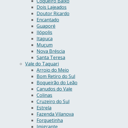
Coqueiro Baixo
Dois Lajeados
Doutor Ricardo
Encantado
Guaporé
Ilópolis
Itapuca
Muçum
Nova Bréscia
Santa Teresa
Vale do Taquari
Arroio do Meio
Bom Retiro do Sul
Boqueirão do Leão
Canudos do Vale
Colinas
Cruzeiro do Sul
Estrela
Fazenda Vilanova
Forquetinha
Imigrante