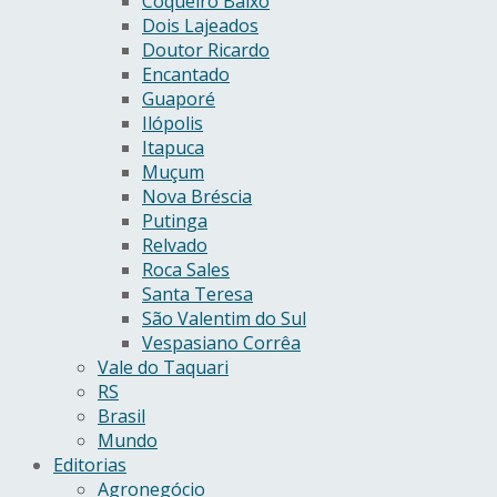
Coqueiro Baixo
Dois Lajeados
Doutor Ricardo
Encantado
Guaporé
Ilópolis
Itapuca
Muçum
Nova Bréscia
Putinga
Relvado
Roca Sales
Santa Teresa
São Valentim do Sul
Vespasiano Corrêa
Vale do Taquari
RS
Brasil
Mundo
Editorias
Agronegócio