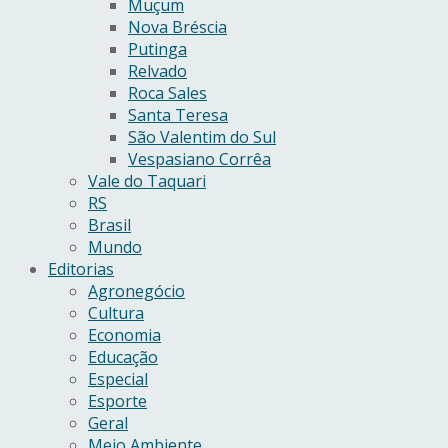
Muçum
Nova Bréscia
Putinga
Relvado
Roca Sales
Santa Teresa
São Valentim do Sul
Vespasiano Corrêa
Vale do Taquari
RS
Brasil
Mundo
Editorias
Agronegócio
Cultura
Economia
Educação
Especial
Esporte
Geral
Meio Ambiente