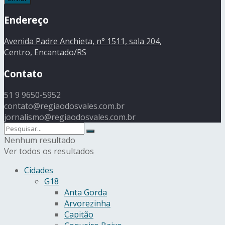
Endereço
Avenida Padre Anchieta, n° 1511, sala 204,
Centro, Encantado/RS
Contato
51 9 9650-5952
contato@regiaodosvales.com.br
jornalismo@regiaodosvales.com.br
Nenhum resultado
Ver todos os resultados
Cidades
G18
Anta Gorda
Arvorezinha
Capitão