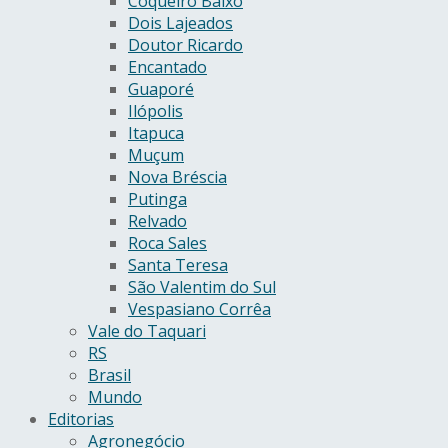
Coqueiro Baixo
Dois Lajeados
Doutor Ricardo
Encantado
Guaporé
Ilópolis
Itapuca
Muçum
Nova Bréscia
Putinga
Relvado
Roca Sales
Santa Teresa
São Valentim do Sul
Vespasiano Corrêa
Vale do Taquari
RS
Brasil
Mundo
Editorias
Agronegócio