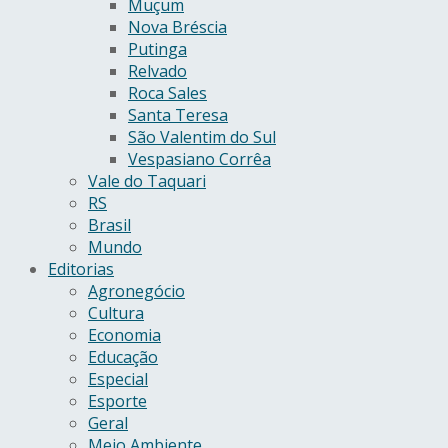
Muçum
Nova Bréscia
Putinga
Relvado
Roca Sales
Santa Teresa
São Valentim do Sul
Vespasiano Corrêa
Vale do Taquari
RS
Brasil
Mundo
Editorias
Agronegócio
Cultura
Economia
Educação
Especial
Esporte
Geral
Meio Ambiente