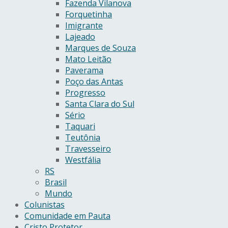
Fazenda Vilanova
Forquetinha
Imigrante
Lajeado
Marques de Souza
Mato Leitão
Paverama
Poço das Antas
Progresso
Santa Clara do Sul
Sério
Taquari
Teutônia
Travesseiro
Westfália
RS
Brasil
Mundo
Colunistas
Comunidade em Pauta
Cristo Protetor