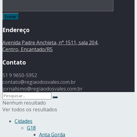
Endereço
Avenida Padre Anchieta, n° 1511, sala 204,
Centro, Encantado/RS
Contato
51 9 9650-5952
contato@regiaodosvales.com.br
jornalismo@regiaodosvales.com.br
Nenhum resultado
Ver todos os resultados
Cidades
G18
Anta Gorda