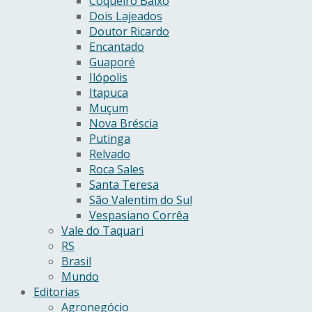
Coqueiro Baixo
Dois Lajeados
Doutor Ricardo
Encantado
Guaporé
Ilópolis
Itapuca
Muçum
Nova Bréscia
Putinga
Relvado
Roca Sales
Santa Teresa
São Valentim do Sul
Vespasiano Corrêa
Vale do Taquari
RS
Brasil
Mundo
Editorias
Agronegócio