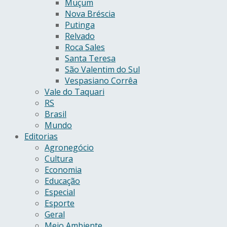
Muçum
Nova Bréscia
Putinga
Relvado
Roca Sales
Santa Teresa
São Valentim do Sul
Vespasiano Corrêa
Vale do Taquari
RS
Brasil
Mundo
Editorias
Agronegócio
Cultura
Economia
Educação
Especial
Esporte
Geral
Meio Ambiente