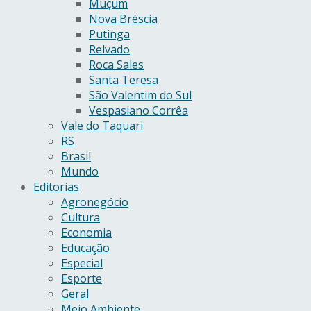
Muçum
Nova Bréscia
Putinga
Relvado
Roca Sales
Santa Teresa
São Valentim do Sul
Vespasiano Corrêa
Vale do Taquari
RS
Brasil
Mundo
Editorias
Agronegócio
Cultura
Economia
Educação
Especial
Esporte
Geral
Meio Ambiente