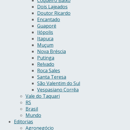
Coqueiro Baixo
Dois Lajeados
Doutor Ricardo
Encantado
Guaporé
Ilópolis
Itapuca
Muçum
Nova Bréscia
Putinga
Relvado
Roca Sales
Santa Teresa
São Valentim do Sul
Vespasiano Corrêa
Vale do Taquari
RS
Brasil
Mundo
Editorias
Agronegócio