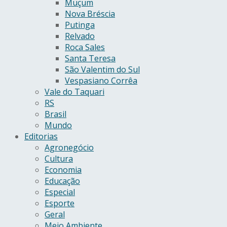
Muçum
Nova Bréscia
Putinga
Relvado
Roca Sales
Santa Teresa
São Valentim do Sul
Vespasiano Corrêa
Vale do Taquari
RS
Brasil
Mundo
Editorias
Agronegócio
Cultura
Economia
Educação
Especial
Esporte
Geral
Meio Ambiente