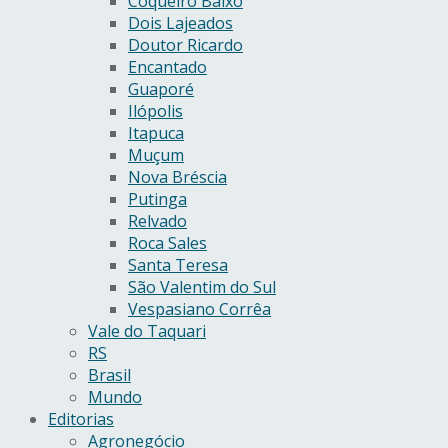
Coqueiro Baixo
Dois Lajeados
Doutor Ricardo
Encantado
Guaporé
Ilópolis
Itapuca
Muçum
Nova Bréscia
Putinga
Relvado
Roca Sales
Santa Teresa
São Valentim do Sul
Vespasiano Corrêa
Vale do Taquari
RS
Brasil
Mundo
Editorias
Agronegócio