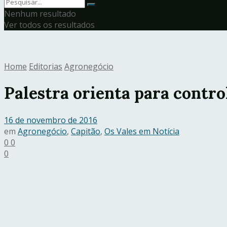
Nenhum resultado
Ver todos os resultados
Home
Editorias
Agronegócio
Palestra orienta para contro
16 de novembro de 2016
em
Agronegócio
,
Capitão
,
Os Vales em Notícia
0
0
0