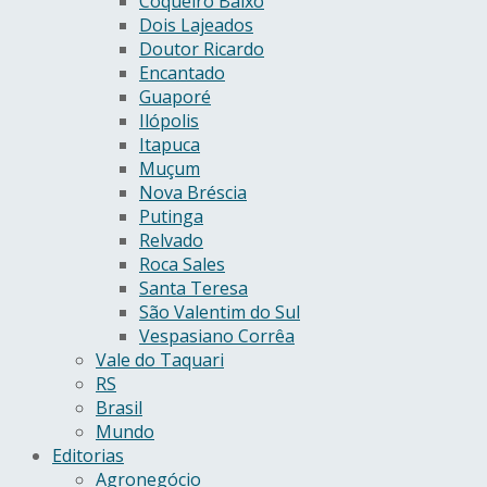
Coqueiro Baixo
Dois Lajeados
Doutor Ricardo
Encantado
Guaporé
Ilópolis
Itapuca
Muçum
Nova Bréscia
Putinga
Relvado
Roca Sales
Santa Teresa
São Valentim do Sul
Vespasiano Corrêa
Vale do Taquari
RS
Brasil
Mundo
Editorias
Agronegócio