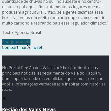
quantidade de chuvas no sul, no sudeste e no centro-
oeste do país, que são exatamente os lugares que mais
produzem agricultura. Então, se a gente desmata essa
floresta, temos um efeito contrário duplo: vamos emitir
muito carbono e retirar do país esse regulador climático.”
Texto: Agência Brasil
Continue lendo
Compartilhar
Tweet
No Portal Região dos Vales você fica por dentro das
principais notícias, especialmente do Vale do Taquari.
Com imparcialidade e credibilidade queremos conectar
você a informações verdadeiras e inspirar com histórias
reais.
Região dos Vales News