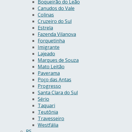
Boqueirão do Leão
Canudos do Vale
Colinas
Cruzeiro do Sul
Estrela
Fazenda Vilanova
Forquetinha
Imigrante
Lajeado
Marques de Souza
Mato Leitão
Paverama
Poço das Antas
Progresso
Santa Clara do Sul
Sério
Taquari
Teutônia
Travesseiro
Westfália
RS