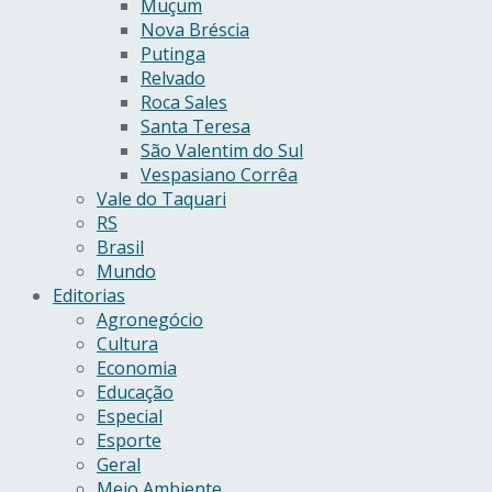
Muçum
Nova Bréscia
Putinga
Relvado
Roca Sales
Santa Teresa
São Valentim do Sul
Vespasiano Corrêa
Vale do Taquari
RS
Brasil
Mundo
Editorias
Agronegócio
Cultura
Economia
Educação
Especial
Esporte
Geral
Meio Ambiente