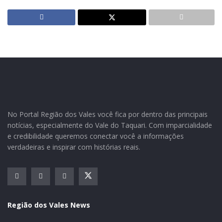
Produtores e lideranças ligadas ao setor lotaram o plenário da
Câmara (Foto: Paulo Ricardo Schneider)
Produtores de diversos municípios, lideranças
No Portal Região dos Vales você fica por dentro das principais
empresariais e sindicais lotaram o plenário da Câmara
notícias, especialmente do Vale do Taquari. Com imparcialidade
de vereadores de Estrela, na tarde da quarta-feira (09),
e credibilidade queremos conectar você a informações
para discutir sugestões que possam diminuir os
verdadeiras e inspirar com histórias reais.
prejuízos dos produtores de leite, que estão
enfrentando dificuldades com a forte queda dos preços.
O encontro, promovido pelo Legislativo, a partir de
proposição do vereador Marcelo Braun (PSDB), teve
Região dos Vales News
apoio da Secretaria Municipal da Agricultura.