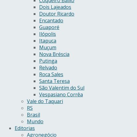
Coqueiro Baixo
Dois Lajeados
Doutor Ricardo
Encantado
Guaporé
Ilópolis
Itapuca
Muçum
Nova Bréscia
Putinga
Relvado
Roca Sales
Santa Teresa
São Valentim do Sul
Vespasiano Corrêa
Vale do Taquari
RS
Brasil
Mundo
Editorias
Agronegócio