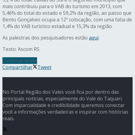
mais contribuiu para o VAB do turismo em 2013, com
5,46% do total do estado e 59,2% da região, ao passo que
Bento Gonçalves ocupa a 12ª colocação, com uma fatia de
1,4% do VAB turístico estadual e 15,3% da região.
As palestras dos pesquisadores estão
aqui
.
Texto: Ascom RS
Continue lendo
Compartilhar
Tweet
No Portal Região dos Vales você fica por dentro das
principais notícias, especialmente do Vale do Taquari.
Com imparcialidade e credibilidade queremos conectar
você a informações verdadeiras e inspirar com histórias
reais.