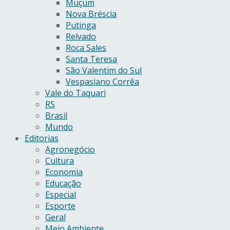
Muçum
Nova Bréscia
Putinga
Relvado
Roca Sales
Santa Teresa
São Valentim do Sul
Vespasiano Corrêa
Vale do Taquari
RS
Brasil
Mundo
Editorias
Agronegócio
Cultura
Economia
Educação
Especial
Esporte
Geral
Meio Ambiente