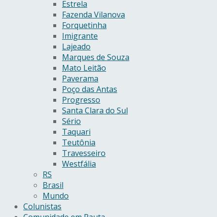
Estrela
Fazenda Vilanova
Forquetinha
Imigrante
Lajeado
Marques de Souza
Mato Leitão
Paverama
Poço das Antas
Progresso
Santa Clara do Sul
Sério
Taquari
Teutônia
Travesseiro
Westfália
RS
Brasil
Mundo
Colunistas
Comunidade em Pauta