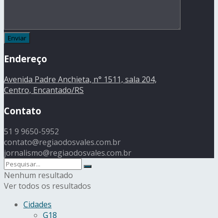
Endereço
Avenida Padre Anchieta, n° 1511, sala 204,
Centro, Encantado/RS
Contato
51 9 9650-5952
contato@regiaodosvales.com.br
jornalismo@regiaodosvales.com.br
Nenhum resultado
Ver todos os resultados
Cidades
G18