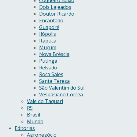
Coqueiro Baixo
Dois Lajeados
Doutor Ricardo
Encantado
Guaporé
Ilópolis
Itapuca
Muçum
Nova Bréscia
Putinga
Relvado
Roca Sales
Santa Teresa
São Valentim do Sul
Vespasiano Corrêa
Vale do Taquari
RS
Brasil
Mundo
Editorias
Agronegócio