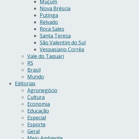
Muçum
Nova Bréscia
Putinga
Relvado
Roca Sales
Santa Teresa
São Valentim do Sul
Vespasiano Corrêa
Vale do Taquari
RS
Brasil
Mundo
Editorias
Agronegócio
Cultura
Economia
Educação
Especial
Esporte
Geral
Meio Ambiente