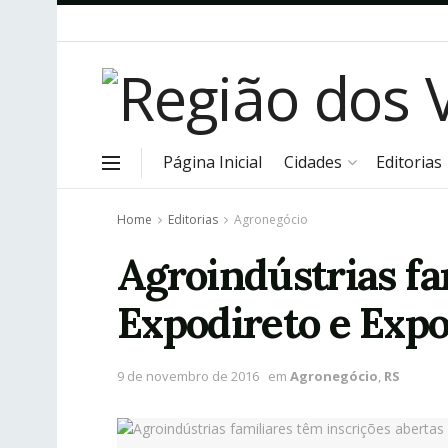
Página Inicial
Cidades
Editorias
Home
Editorias
Agronegócio
Agroindústrias fa
Expodireto e Exp
9 de novembro de 2016
em
Agronegócio
,
RS