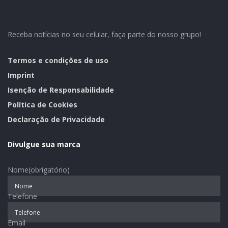
Os 12 trabalhos serão premiados com um passeio
turístico no trajeto Caminho das Cascatas, que passa
pelos municípios de Sério, Boqueirão do Leão e
Receba notícias no seu celular, faça parte do nosso grupo!
Progresso, no dia 19 de novembro de 2016. Estarão
inclusas as despesas de deslocamento e alimentação.
Termos e condições de uso
Os três melhores colocados receberão vales – compras
Imprint
de R$150, R$ 100 e R$100, que deverão ser utilizados no
Isenção de Responsabilidade
comércio local.
Política de Cookies
Declaração de Privacidade
Texto: Portal Região dos Vales/Ascom Progresso
Divulgue sua marca
Nome
(obrigatório)
Telefone
Email