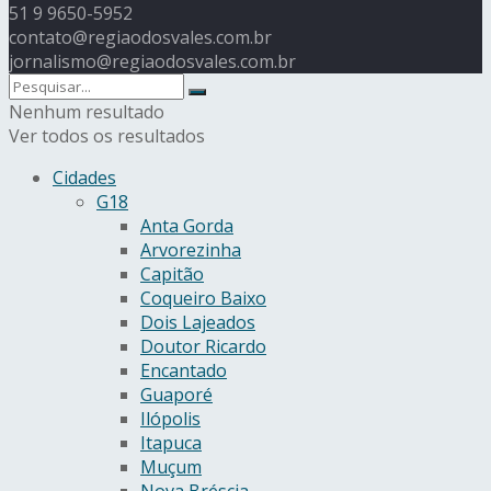
51 9 9650-5952
contato@regiaodosvales.com.br
jornalismo@regiaodosvales.com.br
Nenhum resultado
Ver todos os resultados
Cidades
G18
Anta Gorda
Arvorezinha
Capitão
Coqueiro Baixo
Dois Lajeados
Doutor Ricardo
Encantado
Guaporé
Ilópolis
Itapuca
Muçum
Nova Bréscia