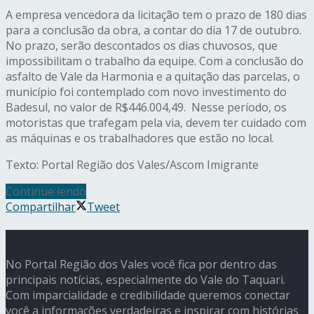
A empresa vencedora da licitação tem o prazo de 180 dias
para a conclusão da obra, a contar do dia 17 de outubro.
No prazo, serão descontados os dias chuvosos, que
impossibilitam o trabalho da equipe. Com a conclusão do
asfalto de Vale da Harmonia e a quitação das parcelas, o
município foi contemplado com novo investimento do
Badesul, no valor de R$446.004,49. Nesse período, os
motoristas que trafegam pela via, devem ter cuidado com
as máquinas e os trabalhadores que estão no local.
Texto: Portal Região dos Vales/Ascom Imigrante
Continue lendo
Compartilhar
Tweet
No Portal Região dos Vales você fica por dentro das
principais notícias, especialmente do Vale do Taquari.
Com imparcialidade e credibilidade queremos conectar
você a informações verdadeiras e inspirar com histórias