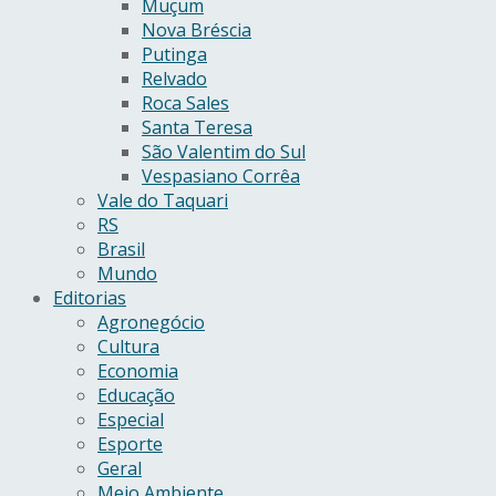
Muçum
Nova Bréscia
Putinga
Relvado
Roca Sales
Santa Teresa
São Valentim do Sul
Vespasiano Corrêa
Vale do Taquari
RS
Brasil
Mundo
Editorias
Agronegócio
Cultura
Economia
Educação
Especial
Esporte
Geral
Meio Ambiente