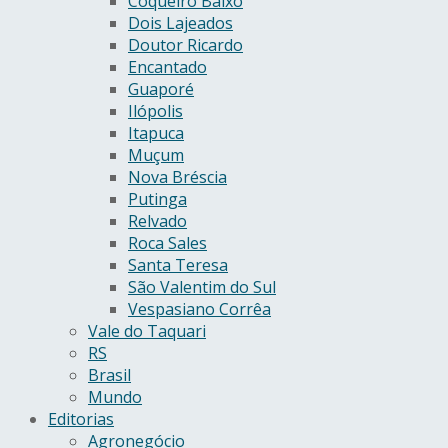
Coqueiro Baixo
Dois Lajeados
Doutor Ricardo
Encantado
Guaporé
Ilópolis
Itapuca
Muçum
Nova Bréscia
Putinga
Relvado
Roca Sales
Santa Teresa
São Valentim do Sul
Vespasiano Corrêa
Vale do Taquari
RS
Brasil
Mundo
Editorias
Agronegócio