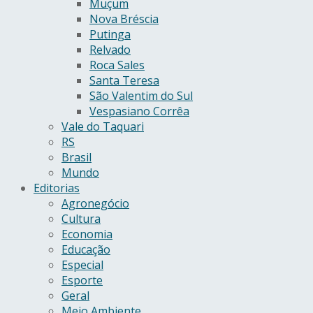
Muçum
Nova Bréscia
Putinga
Relvado
Roca Sales
Santa Teresa
São Valentim do Sul
Vespasiano Corrêa
Vale do Taquari
RS
Brasil
Mundo
Editorias
Agronegócio
Cultura
Economia
Educação
Especial
Esporte
Geral
Meio Ambiente