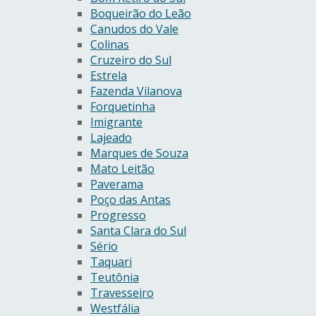
Boqueirão do Leão
Canudos do Vale
Colinas
Cruzeiro do Sul
Estrela
Fazenda Vilanova
Forquetinha
Imigrante
Lajeado
Marques de Souza
Mato Leitão
Paverama
Poço das Antas
Progresso
Santa Clara do Sul
Sério
Taquari
Teutônia
Travesseiro
Westfália