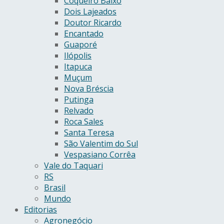
Coqueiro Baixo
Dois Lajeados
Doutor Ricardo
Encantado
Guaporé
Ilópolis
Itapuca
Muçum
Nova Bréscia
Putinga
Relvado
Roca Sales
Santa Teresa
São Valentim do Sul
Vespasiano Corrêa
Vale do Taquari
RS
Brasil
Mundo
Editorias
Agronegócio