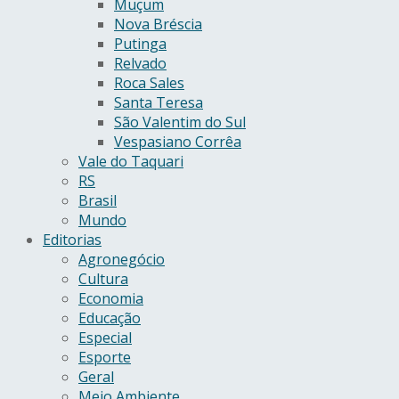
Muçum
Nova Bréscia
Putinga
Relvado
Roca Sales
Santa Teresa
São Valentim do Sul
Vespasiano Corrêa
Vale do Taquari
RS
Brasil
Mundo
Editorias
Agronegócio
Cultura
Economia
Educação
Especial
Esporte
Geral
Meio Ambiente