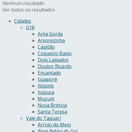
Nenhum resultado
Ver todos os resultados
Cidades
G18
Anta Gorda
Arvorezinha
Capitão
Coqueiro Baixo
Dois Lajeados
Doutor Ricardo
Encantado
Guaporé
Ilópolis
Itapuca
Muçum
Nova Bréscia
Santa Teresa
Vale do Taquari
Arroio do Meio
Bom Retiro do Sul