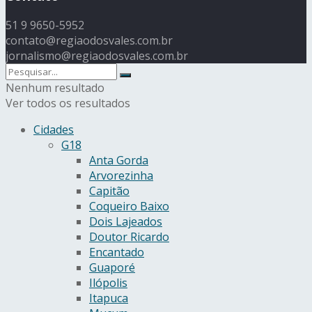
51 9 9650-5952
contato@regiaodosvales.com.br
jornalismo@regiaodosvales.com.br
Nenhum resultado
Ver todos os resultados
Cidades
G18
Anta Gorda
Arvorezinha
Capitão
Coqueiro Baixo
Dois Lajeados
Doutor Ricardo
Encantado
Guaporé
Ilópolis
Itapuca