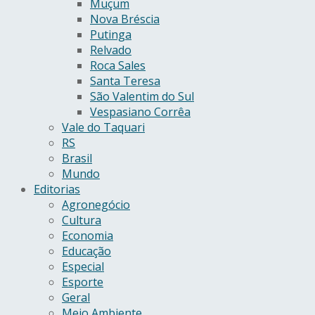
Muçum
Nova Bréscia
Putinga
Relvado
Roca Sales
Santa Teresa
São Valentim do Sul
Vespasiano Corrêa
Vale do Taquari
RS
Brasil
Mundo
Editorias
Agronegócio
Cultura
Economia
Educação
Especial
Esporte
Geral
Meio Ambiente