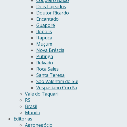
Coqueiro Baixo
Dois Lajeados
Doutor Ricardo
Encantado
Guaporé
Ilópolis
Itapuca
Muçum
Nova Bréscia
Putinga
Relvado
Roca Sales
Santa Teresa
São Valentim do Sul
Vespasiano Corrêa
Vale do Taquari
RS
Brasil
Mundo
Editorias
Agronegócio