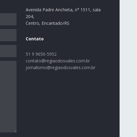
Avenida Padre Anchieta, n° 1511, sala
204,
Centro, Encantado/RS
Contato
51 9 9650-5952
contato@regiaodosvales.com.br
jornalismo@regiaodosvales.com.br