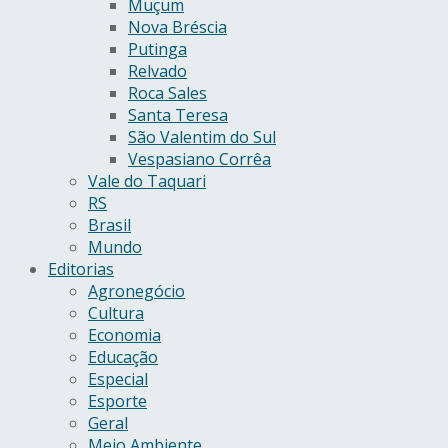
Muçum
Nova Bréscia
Putinga
Relvado
Roca Sales
Santa Teresa
São Valentim do Sul
Vespasiano Corrêa
Vale do Taquari
RS
Brasil
Mundo
Editorias
Agronegócio
Cultura
Economia
Educação
Especial
Esporte
Geral
Meio Ambiente