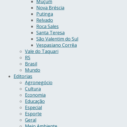
Muçum
Nova Bréscia
Putinga
Relvado
Roca Sales
Santa Teresa
São Valentim do Sul
Vespasiano Corrêa
Vale do Taquari
RS
Brasil
Mundo
Editorias
Agronegócio
Cultura
Economia
Educação
Especial
Esporte
Geral
Meio Ambiente