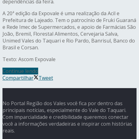
dependências da feira.
A 20ª edição da Expovale é uma realização da Acil e
Prefeitura de Lajeado. Tem o patrocínio de Fruki Guaraná
e Rede Imec de Supermercados, e apoio de Farmácias São
João, Bremil, Florestal Alimentos, Cervejaria Salva,
Unimed Vales do Taquari e Rio Pardo, Banrisul, Banco do
Brasil e Corsan.
Texto: Ascom Expovale
Continue lendo
Compartilhar
Tweet
No Portal Região dos Vales você fica por dentro das
principais notícias, especialmente do Vale do Taquari.
Com imparcialidade e credibilidade queremos conectar
você a informações verdadeiras e inspirar com histórias
reais.