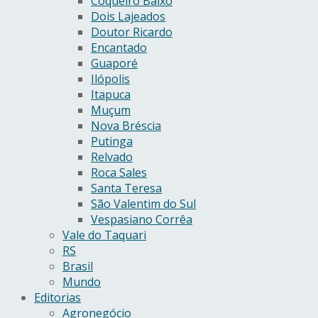
Coqueiro Baixo
Dois Lajeados
Doutor Ricardo
Encantado
Guaporé
Ilópolis
Itapuca
Muçum
Nova Bréscia
Putinga
Relvado
Roca Sales
Santa Teresa
São Valentim do Sul
Vespasiano Corrêa
Vale do Taquari
RS
Brasil
Mundo
Editorias
Agronegócio