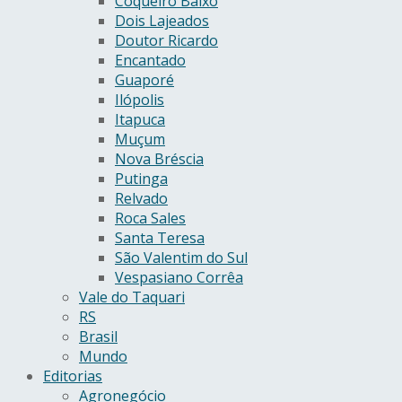
Coqueiro Baixo
Dois Lajeados
Doutor Ricardo
Encantado
Guaporé
Ilópolis
Itapuca
Muçum
Nova Bréscia
Putinga
Relvado
Roca Sales
Santa Teresa
São Valentim do Sul
Vespasiano Corrêa
Vale do Taquari
RS
Brasil
Mundo
Editorias
Agronegócio