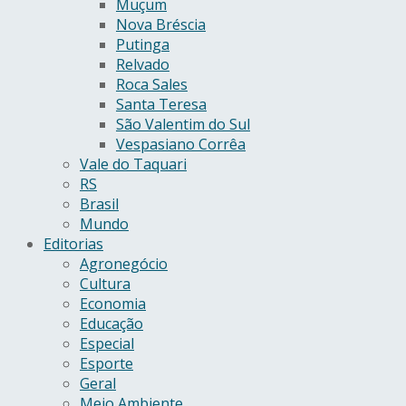
Muçum
Nova Bréscia
Putinga
Relvado
Roca Sales
Santa Teresa
São Valentim do Sul
Vespasiano Corrêa
Vale do Taquari
RS
Brasil
Mundo
Editorias
Agronegócio
Cultura
Economia
Educação
Especial
Esporte
Geral
Meio Ambiente