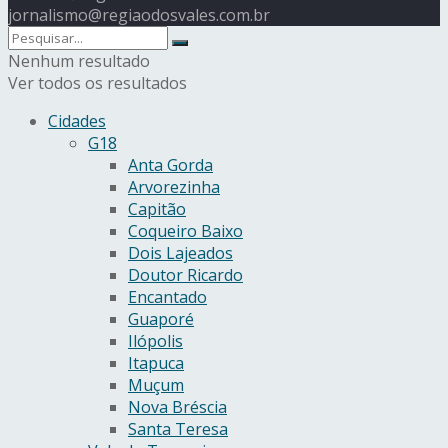
jornalismo@regiaodosvales.com.br
Nenhum resultado
Ver todos os resultados
Cidades
G18
Anta Gorda
Arvorezinha
Capitão
Coqueiro Baixo
Dois Lajeados
Doutor Ricardo
Encantado
Guaporé
Ilópolis
Itapuca
Muçum
Nova Bréscia
Santa Teresa