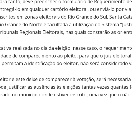
ara tanto, deve preencher o formulário de Requerimento de Ju
ntregá-lo em qualquer cartório eleitoral, ou enviá-lo por vi
nscritos em zonas eleitorais do Rio Grande do Sul, Santa Ca
io Grande do Norte é facultada a utilização do Sistema “Justi
ribunais Regionais Eleitorais, nas quais constarão as orient
icativa realizada no dia da eleição, nesse caso, o requerime
ade de comparecimento ao pleito, para que o juiz eleitoral
permitam a identificação do eleitor, não será considerado vá
eitor e este deixe de comparecer à votação, será necessári
 pode justificar as ausências às eleições tantas vezes quanta
torado no município onde estiver inscrito, uma vez que o n