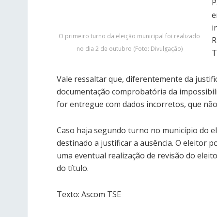
P
e
i
O primeiro turno da eleição municipal foi realizado
R
no dia 2 de outubro (Foto: Divulgação)
T
Vale ressaltar que, diferentemente da justif
documentação comprobatória da impossibilid
for entregue com dados incorretos, que não 
Caso haja segundo turno no município do el
destinado a justificar a ausência. O eleitor
uma eventual realização de revisão do elei
do título.
Texto: Ascom TSE