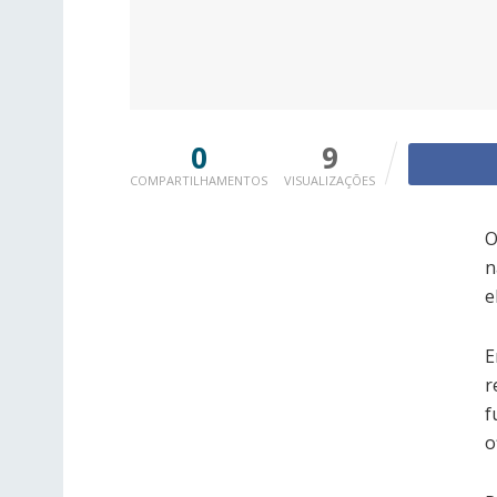
0
9
COMPARTILHAMENTOS
VISUALIZAÇÕES
O
n
e
E
r
f
o