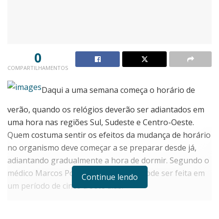
0
COMPARTILHAMENTOS
Daqui a uma semana começa o horário de
verão, quando os relógios deverão ser adiantados em
uma hora nas regiões Sul, Sudeste e Centro-Oeste.
Quem costuma sentir os efeitos da mudança de horário
no organismo deve começar a se preparar desde já,
adiantando gradualmente a hora de dormir. Segundo o
médico Marcos Pontes, a adaptação pode ser feita em
Continue lendo
um período de cinco a sete dias.
“Orientamos as pessoas a tentarem acostumar o
organismo a dormir uma hora antes, porque o período