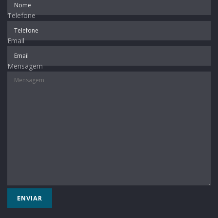
Primeiro encontro
Telefone
8h- Importância do pré-natal
8h30min – Benefícios da amamentação
Email
9h30min – Intervalo
10h – O uso de medicamentos na gestação
Mensagem
10h30min – Cuidados com a saúde bucal da mãe e bebê
11h – Alimentação/Nutrição
Segundo encontro
8h – Direitos das gestantes e recém-nascidos
8h30min– Aspectos emocionais na gestação e no pós-
parto
9h15min – Intervalo
9h30min – Trabalho de parto – parto x cesárea
10h – Cuidados com o recém-nascido e pós-parto
10h30min – Atividade física na gestação/técnica de
relaxamento