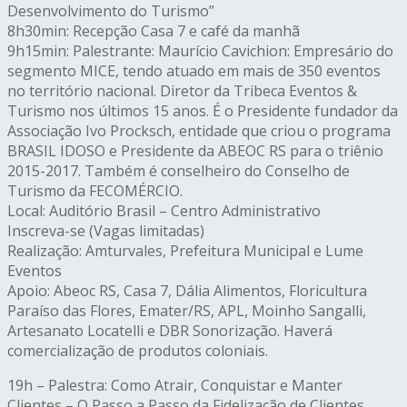
Desenvolvimento do Turismo”
8h30min: Recepção Casa 7 e café da manhã
9h15min: Palestrante: Maurício Cavichion: Empresário do
segmento MICE, tendo atuado em mais de 350 eventos
no território nacional. Diretor da Tribeca Eventos &
Turismo nos últimos 15 anos. É o Presidente fundador da
Associação Ivo Procksch, entidade que criou o programa
BRASIL IDOSO e Presidente da ABEOC RS para o triênio
2015-2017. Também é conselheiro do Conselho de
Turismo da FECOMÉRCIO.
Local: Auditório Brasil – Centro Administrativo
Inscreva-se (Vagas limitadas)
Realização: Amturvales, Prefeitura Municipal e Lume
Eventos
Apoio: Abeoc RS, Casa 7, Dália Alimentos, Floricultura
Paraíso das Flores, Emater/RS, APL, Moinho Sangalli,
Artesanato Locatelli e DBR Sonorização. Haverá
comercialização de produtos coloniais.
19h – Palestra: Como Atrair, Conquistar e Manter
Clientes – O Passo a Passo da Fidelização de Clientes