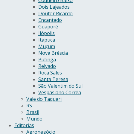
Coqueiro Baixo
Dois Lajeados
Doutor Ricardo
Encantado
Guaporé
Ilópolis
Itapuca
Muçum
Nova Bréscia
Putinga
Relvado
Roca Sales
Santa Teresa
São Valentim do Sul
Vespasiano Corrêa
Vale do Taquari
RS
Brasil
Mundo
Editorias
Agronegócio