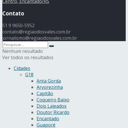
Centro, Encantado/RS
Contato
51 9 9650-5952
contato@regiaodosvales.com.br
jornalismo@regiaodosvales.com.br
Nenhum resultado
Ver todos os resultados
Cidades
G18
Anta Gorda
Arvorezinha
Capitão
Coqueiro Baixo
Dois Lajeados
Doutor Ricardo
Encantado
Guaporé