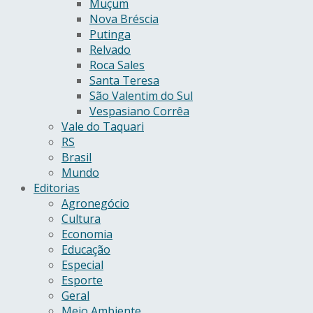
Muçum
Nova Bréscia
Putinga
Relvado
Roca Sales
Santa Teresa
São Valentim do Sul
Vespasiano Corrêa
Vale do Taquari
RS
Brasil
Mundo
Editorias
Agronegócio
Cultura
Economia
Educação
Especial
Esporte
Geral
Meio Ambiente