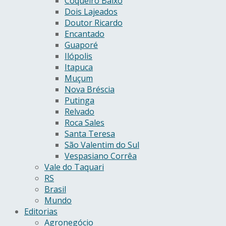
Coqueiro Baixo
Dois Lajeados
Doutor Ricardo
Encantado
Guaporé
Ilópolis
Itapuca
Muçum
Nova Bréscia
Putinga
Relvado
Roca Sales
Santa Teresa
São Valentim do Sul
Vespasiano Corrêa
Vale do Taquari
RS
Brasil
Mundo
Editorias
Agronegócio