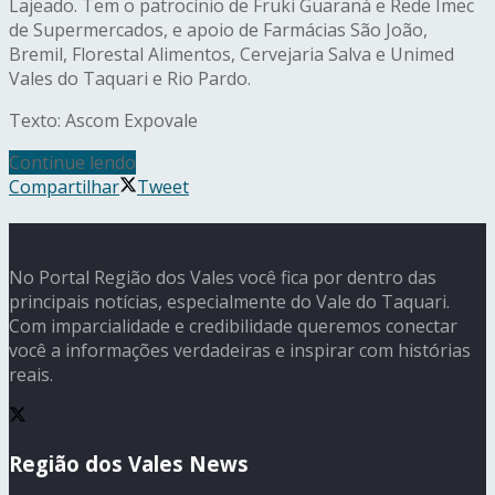
Lajeado. Tem o patrocínio de Fruki Guaraná e Rede Imec
de Supermercados, e apoio de Farmácias São João,
Bremil, Florestal Alimentos, Cervejaria Salva e Unimed
Vales do Taquari e Rio Pardo.
Texto: Ascom Expovale
Continue lendo
Compartilhar
Tweet
No Portal Região dos Vales você fica por dentro das
principais notícias, especialmente do Vale do Taquari.
Com imparcialidade e credibilidade queremos conectar
você a informações verdadeiras e inspirar com histórias
reais.
Região dos Vales News