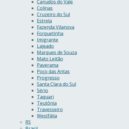
Canudos do Vale
Colinas
Cruzeiro do Sul
Estrela
Fazenda Vilanova
Forquetinha
Imigrante
Lajeado
Marques de Souza
Mato Leitão
Paverama
Poço das Antas
Progresso
Santa Clara do Sul
Sério
Taquari
Teutônia
Travesseiro
Westfália
RS
Brasil