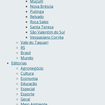
Muçum
Nova Bréscia
Putinga
Relvado
Roca Sales
Santa Teresa
São Valentim do Sul
Vespasiano Corrêa
Vale do Taquari
RS
Brasil
Mundo
Editorias
Agronegócio
Cultura
Economia
Educação
Especial
Esporte
Geral
Meio Ambiente