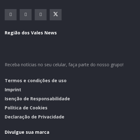
fenda e alicate de corte de precisão. As inscrições
podem ser feitas até o dia 21. São apenas 12 vagas.
Mais informações podem ser obtidas pelo telefone (51)
37516812, e-mail marketing@lumeonline.com.br.
Região dos Vales News
As aulas serão organizadas com atividades teóricas e
práticas. Nos encontros teóricos será efetuada a
apresentação dos equipamentos, as marcas, modelos e
Receba notícias no seu celular, faça parte do nosso grupo!
o funcionamento. Na parte prática terá a instalação de
câmeras e alarmes.
Termos e condições de uso
Texto: Ascom Escola
Imprint
Isenção de Responsabilidade
Política de Cookies
Declaração de Privacidade
Divulgue sua marca