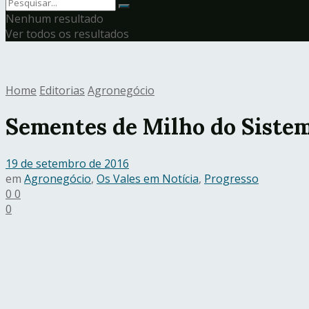
Nenhum resultado
Ver todos os resultados
Home
Editorias
Agronegócio
Sementes de Milho do Sistem
19 de setembro de 2016
em
Agronegócio
,
Os Vales em Notícia
,
Progresso
0
0
0