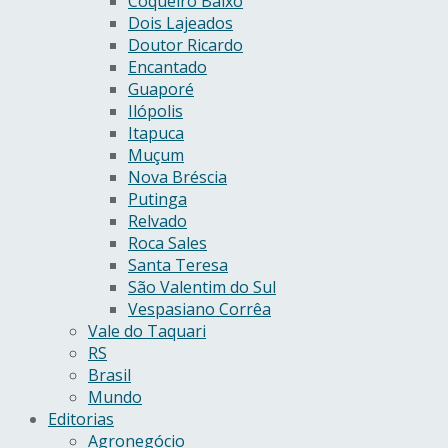
Coqueiro Baixo
Dois Lajeados
Doutor Ricardo
Encantado
Guaporé
Ilópolis
Itapuca
Muçum
Nova Bréscia
Putinga
Relvado
Roca Sales
Santa Teresa
São Valentim do Sul
Vespasiano Corrêa
Vale do Taquari
RS
Brasil
Mundo
Editorias
Agronegócio