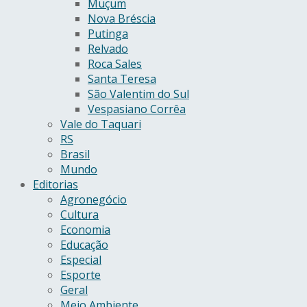
Muçum
Nova Bréscia
Putinga
Relvado
Roca Sales
Santa Teresa
São Valentim do Sul
Vespasiano Corrêa
Vale do Taquari
RS
Brasil
Mundo
Editorias
Agronegócio
Cultura
Economia
Educação
Especial
Esporte
Geral
Meio Ambiente