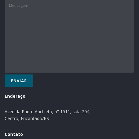
neste ano de 2016, 40% respondeu que a maior
preocupação é não conseguir poupar. Para 25,7% a
apreensão está em ficar desempregada, 20% em não
conseguir pagar as contas.
Texto: Ascom AGV
Endereço
Avenida Padre Anchieta, n° 1511, sala 204,
Centro, Encantado/RS
Contato