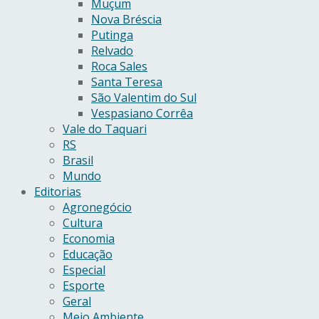
Muçum
Nova Bréscia
Putinga
Relvado
Roca Sales
Santa Teresa
São Valentim do Sul
Vespasiano Corrêa
Vale do Taquari
RS
Brasil
Mundo
Editorias
Agronegócio
Cultura
Economia
Educação
Especial
Esporte
Geral
Meio Ambiente