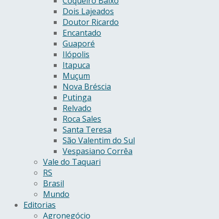
Coqueiro Baixo
Dois Lajeados
Doutor Ricardo
Encantado
Guaporé
Ilópolis
Itapuca
Muçum
Nova Bréscia
Putinga
Relvado
Roca Sales
Santa Teresa
São Valentim do Sul
Vespasiano Corrêa
Vale do Taquari
RS
Brasil
Mundo
Editorias
Agronegócio