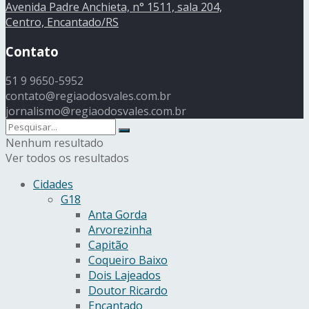
Avenida Padre Anchieta, n° 1511, sala 204,
Centro, Encantado/RS
Contato
51 9 9650-5952
contato@regiaodosvales.com.br
jornalismo@regiaodosvales.com.br
Nenhum resultado
Ver todos os resultados
Cidades
G18
Anta Gorda
Arvorezinha
Capitão
Coqueiro Baixo
Dois Lajeados
Doutor Ricardo
Encantado