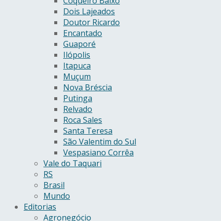
Coqueiro Baixo
Dois Lajeados
Doutor Ricardo
Encantado
Guaporé
Ilópolis
Itapuca
Muçum
Nova Bréscia
Putinga
Relvado
Roca Sales
Santa Teresa
São Valentim do Sul
Vespasiano Corrêa
Vale do Taquari
RS
Brasil
Mundo
Editorias
Agronegócio