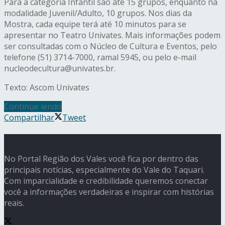
Para a categoria Infantil são até 15 grupos, enquanto na
modalidade Juvenil/Adulto, 10 grupos. Nos dias da
Mostra, cada equipe terá até 10 minutos para se
apresentar no Teatro Univates. Mais informações podem
ser consultadas com o Núcleo de Cultura e Eventos, pelo
telefone (51) 3714-7000, ramal 5945, ou pelo e-mail
nucleodecultura@univates.br.
Texto: Ascom Univates
Continue lendo
Compartilhar
Tweet
No Portal Região dos Vales você fica por dentro das
principais notícias, especialmente do Vale do Taquari.
Com imparcialidade e credibilidade queremos conectar
você a informações verdadeiras e inspirar com histórias
reais.