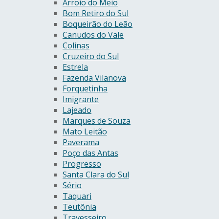
Arroio do Meio
Bom Retiro do Sul
Boqueirão do Leão
Canudos do Vale
Colinas
Cruzeiro do Sul
Estrela
Fazenda Vilanova
Forquetinha
Imigrante
Lajeado
Marques de Souza
Mato Leitão
Paverama
Poço das Antas
Progresso
Santa Clara do Sul
Sério
Taquari
Teutônia
Travesseiro