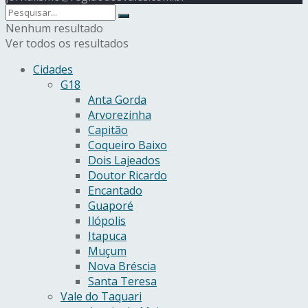
Nenhum resultado
Ver todos os resultados
Cidades
G18
Anta Gorda
Arvorezinha
Capitão
Coqueiro Baixo
Dois Lajeados
Doutor Ricardo
Encantado
Guaporé
Ilópolis
Itapuca
Muçum
Nova Bréscia
Santa Teresa
Vale do Taquari