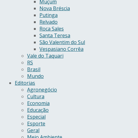
Muçum
Nova Bréscia
Putinga
Relvado
Roca Sales
Santa Teresa
São Valentim do Sul
Vespasiano Corrêa
Vale do Taquari
RS
Brasil
Mundo
Editorias
Agronegócio
Cultura
Economia
Educação
Especial
Esporte
Geral
Meio Ambiente