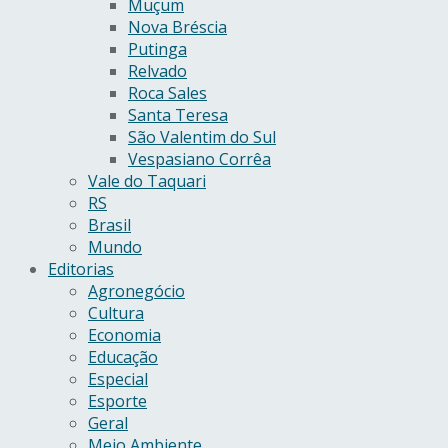
Muçum
Nova Bréscia
Putinga
Relvado
Roca Sales
Santa Teresa
São Valentim do Sul
Vespasiano Corrêa
Vale do Taquari
RS
Brasil
Mundo
Editorias
Agronegócio
Cultura
Economia
Educação
Especial
Esporte
Geral
Meio Ambiente