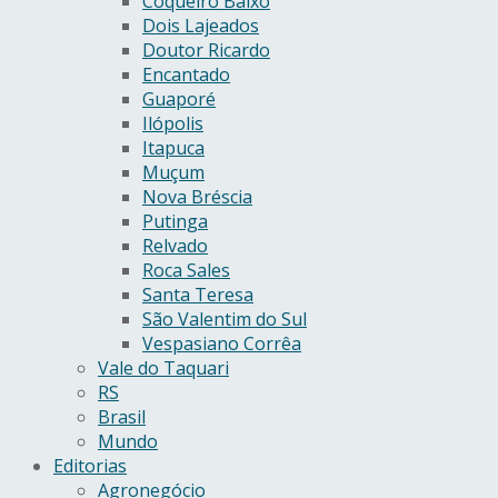
Coqueiro Baixo
Dois Lajeados
Doutor Ricardo
Encantado
Guaporé
Ilópolis
Itapuca
Muçum
Nova Bréscia
Putinga
Relvado
Roca Sales
Santa Teresa
São Valentim do Sul
Vespasiano Corrêa
Vale do Taquari
RS
Brasil
Mundo
Editorias
Agronegócio