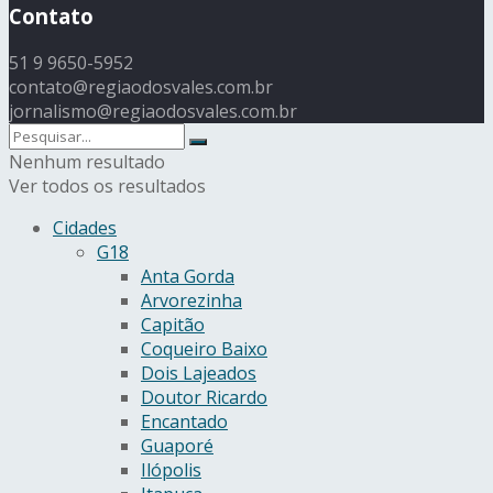
Contato
51 9 9650-5952
contato@regiaodosvales.com.br
jornalismo@regiaodosvales.com.br
Nenhum resultado
Ver todos os resultados
Cidades
G18
Anta Gorda
Arvorezinha
Capitão
Coqueiro Baixo
Dois Lajeados
Doutor Ricardo
Encantado
Guaporé
Ilópolis