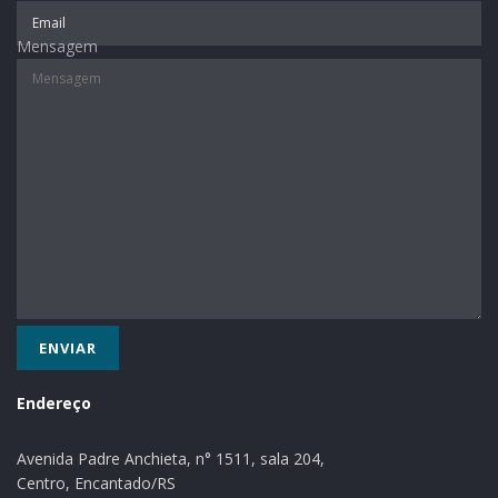
25% na educação. Agora, nosso esforço é para
Mensagem
melhorar ainda mais esses índices”.
Saiba mais
Em educação foram avaliados os percentuais de
crianças de 4 e 5 anos matriculados no ensino
fundamental e de até 3 anos que frequentam escolas
de educação infantil. Em saneamento considerou-se o
percentual de domicílios na rede de fornecimento de
água, esgoto e os atendidos pelo sistema de coleta de
lixo. Na saúde foi levada em conta a cobertura por
equipes de atenção básica e o número de médicos por
habitante no município. Os resultados completos da
pesquisa podem ser acessados pelo endereço
Endereço
www1.folha.uol.com.br/remf.
Avenida Padre Anchieta, n° 1511, sala 204,
Texto: Ascom Santa Clara do Sul
Centro, Encantado/RS