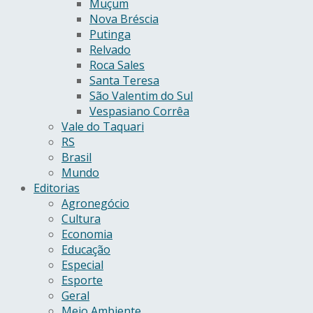
Muçum
Nova Bréscia
Putinga
Relvado
Roca Sales
Santa Teresa
São Valentim do Sul
Vespasiano Corrêa
Vale do Taquari
RS
Brasil
Mundo
Editorias
Agronegócio
Cultura
Economia
Educação
Especial
Esporte
Geral
Meio Ambiente