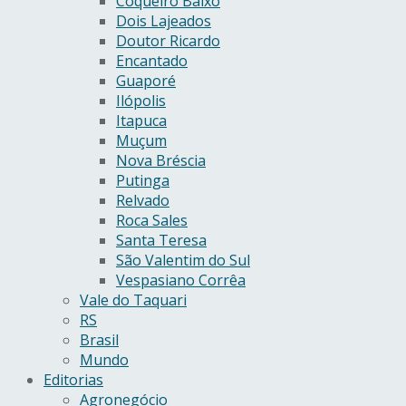
Coqueiro Baixo
Dois Lajeados
Doutor Ricardo
Encantado
Guaporé
Ilópolis
Itapuca
Muçum
Nova Bréscia
Putinga
Relvado
Roca Sales
Santa Teresa
São Valentim do Sul
Vespasiano Corrêa
Vale do Taquari
RS
Brasil
Mundo
Editorias
Agronegócio