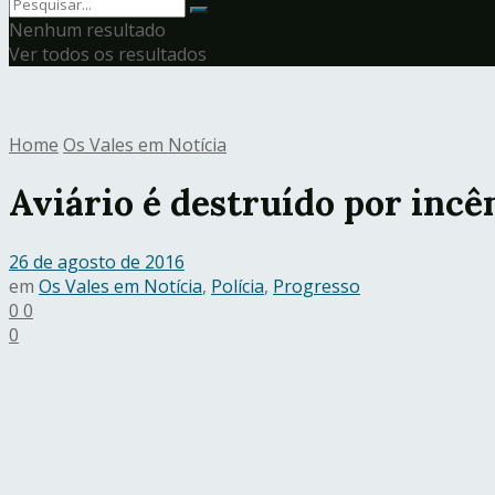
Nenhum resultado
Ver todos os resultados
Home
Os Vales em Notícia
Aviário é destruído por incê
26 de agosto de 2016
em
Os Vales em Notícia
,
Polícia
,
Progresso
0
0
0