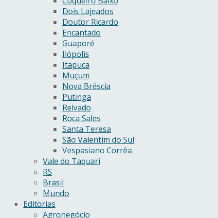
Coqueiro Baixo
Dois Lajeados
Doutor Ricardo
Encantado
Guaporé
Ilópolis
Itapuca
Muçum
Nova Bréscia
Putinga
Relvado
Roca Sales
Santa Teresa
São Valentim do Sul
Vespasiano Corrêa
Vale do Taquari
RS
Brasil
Mundo
Editorias
Agronegócio