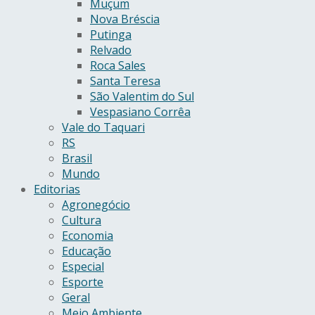
Muçum
Nova Bréscia
Putinga
Relvado
Roca Sales
Santa Teresa
São Valentim do Sul
Vespasiano Corrêa
Vale do Taquari
RS
Brasil
Mundo
Editorias
Agronegócio
Cultura
Economia
Educação
Especial
Esporte
Geral
Meio Ambiente