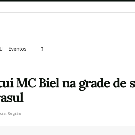
Eventos
ui MC Biel na grade de 
rasul
cia
,
Região