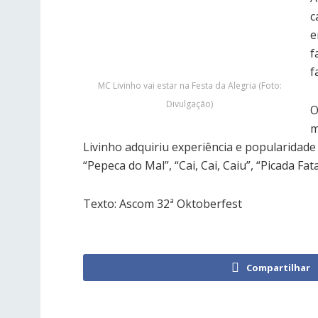
c
e
f
f
MC Livinho vai estar na Festa da Alegria (Foto:
Divulgação)
O
m
Livinho adquiriu experiência e popularidad
“Pepeca do Mal”, “Cai, Cai, Caiu”, “Picada Fa
Texto: Ascom 32ª Oktoberfest
Compartilhar