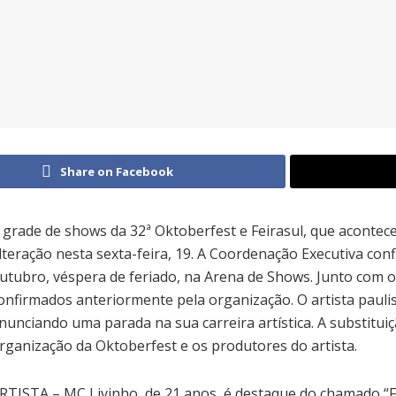
Share on Facebook
 grade de shows da 32ª Oktoberfest e Feirasul, que acontec
lteração nesta sexta-feira, 19. A Coordenação Executiva con
utubro, véspera de feriado, na Arena de Shows. Junto com o 
onfirmados anteriormente pela organização. O artista paulis
nunciando uma parada na sua carreira artística. A substit
rganização da Oktoberfest e os produtores do artista.
RTISTA – MC Livinho, de 21 anos, é destaque do chamado “F