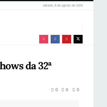
sábado, 8 de agosto de 2026
shows da 32ª
0
0
0