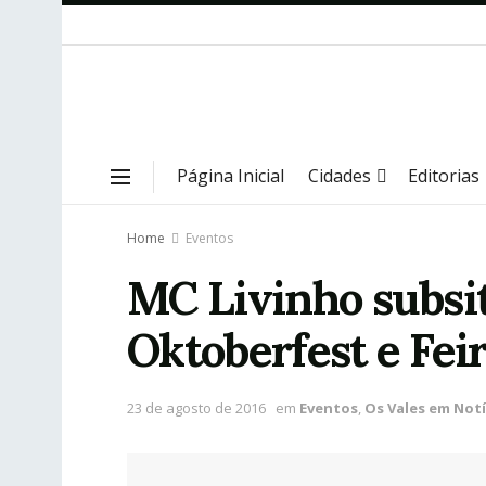
Página Inicial
Cidades
Editorias
Home
Eventos
MC Livinho subsit
Oktoberfest e Fei
23 de agosto de 2016
em
Eventos
,
Os Vales em Notí