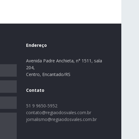
Endereço
Avenida Padre Anchieta, n° 1511, sala
204,
Centro, Encantado/RS
Contato
51 9 9650-5952
contato@regiaodosvales.com.br
jornalismo@regiaodosvales.com.br