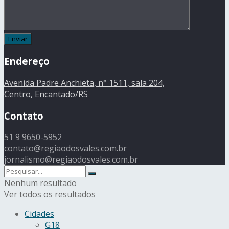
Endereço
Avenida Padre Anchieta, n° 1511, sala 204,
Centro, Encantado/RS
Contato
51 9 9650-5952
contato@regiaodosvales.com.br
jornalismo@regiaodosvales.com.br
Nenhum resultado
Ver todos os resultados
Cidades
G18