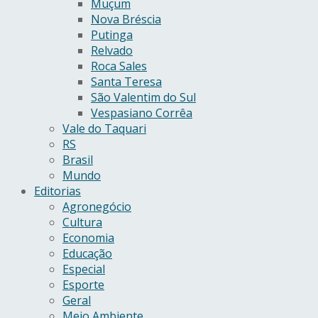
Muçum
Nova Bréscia
Putinga
Relvado
Roca Sales
Santa Teresa
São Valentim do Sul
Vespasiano Corrêa
Vale do Taquari
RS
Brasil
Mundo
Editorias
Agronegócio
Cultura
Economia
Educação
Especial
Esporte
Geral
Meio Ambiente