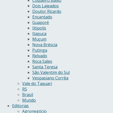
Coqueiro Baixo
Dois Lajeados
Doutor Ricardo
Encantado
Guaporé
Ilópolis
Itapuca
Muçum
Nova Bréscia
Putinga
Relvado
Roca Sales
Santa Teresa
São Valentim do Sul
Vespasiano Corrêa
Vale do Taquari
RS
Brasil
Mundo
Editorias
Agronegócio