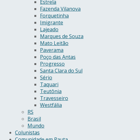
Estrela
Fazenda Vilanova
Forquetinha
Imigrante
Lajeado
Marques de Souza
Mato Leitão
Paverama
Poço das Antas
Progresso
Santa Clara do Sul
Sério
Taquari
Teutônia
Travesseiro
Westfália
RS
Brasil
Mundo
Colunistas
Comunidade em Pauta