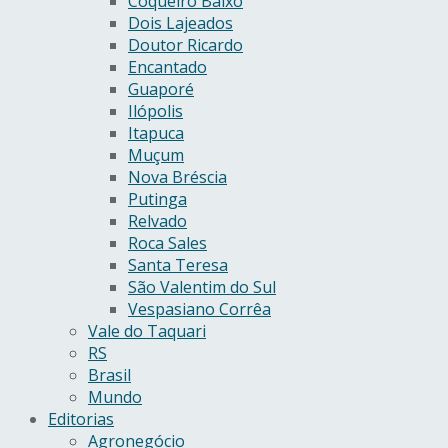
Coqueiro Baixo
Dois Lajeados
Doutor Ricardo
Encantado
Guaporé
Ilópolis
Itapuca
Muçum
Nova Bréscia
Putinga
Relvado
Roca Sales
Santa Teresa
São Valentim do Sul
Vespasiano Corrêa
Vale do Taquari
RS
Brasil
Mundo
Editorias
Agronegócio