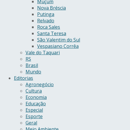
Muçum
Nova Bréscia
Putinga
Relvado
Roca Sales
Santa Teresa
São Valentim do Sul
Vespasiano Corrêa
Vale do Taquari
RS
Brasil
Mundo
Editorias
Agronegócio
Cultura
Economia
Educação
Especial
Esporte
Geral
Meio Ambiente