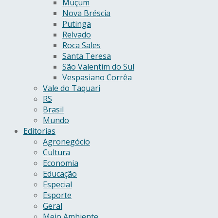
Muçum
Nova Bréscia
Putinga
Relvado
Roca Sales
Santa Teresa
São Valentim do Sul
Vespasiano Corrêa
Vale do Taquari
RS
Brasil
Mundo
Editorias
Agronegócio
Cultura
Economia
Educação
Especial
Esporte
Geral
Meio Ambiente