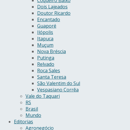
Coqueiro Baixo
Dois Lajeados
Doutor Ricardo
Encantado
Guaporé
Ilópolis
Itapuca
Muçum
Nova Bréscia
Putinga
Relvado
Roca Sales
Santa Teresa
São Valentim do Sul
Vespasiano Corrêa
Vale do Taquari
RS
Brasil
Mundo
Editorias
Agronegócio