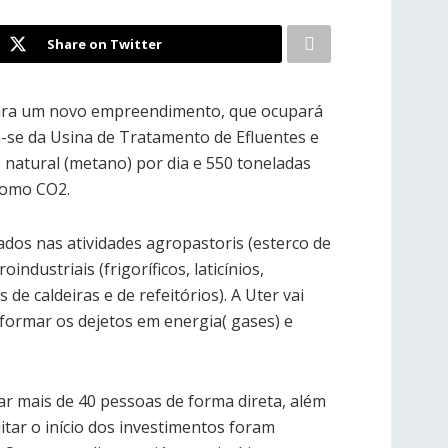
Share on Twitter
 para um novo empreendimento, que ocupará
a-se da Usina de Tratamento de Efluentes e
s natural (metano) por dia e 550 toneladas
 como CO2.
ados nas atividades agropastoris (esterco de
industriais (frigoríficos, laticínios,
de caldeiras e de refeitórios). A Uter vai
sformar os dejetos em energia( gases) e
ar mais de 40 pessoas de forma direta, além
tar o início dos investimentos foram