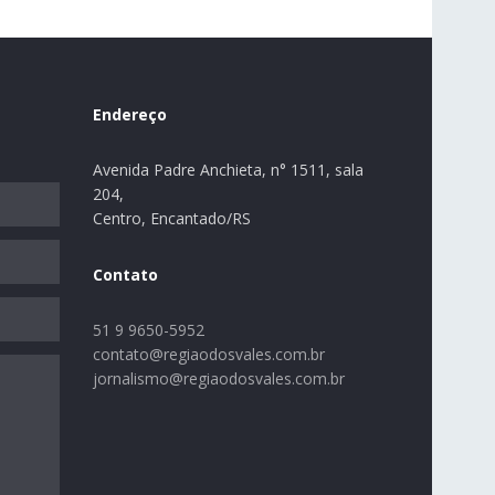
Endereço
Avenida Padre Anchieta, n° 1511, sala
204,
Centro, Encantado/RS
Contato
51 9 9650-5952
contato@regiaodosvales.com.br
jornalismo@regiaodosvales.com.br