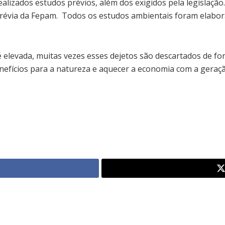
ealizados estudos prévios, além dos exigidos pela legislaçã
révia da Fepam. Todos os estudos ambientais foram elabo
é elevada, muitas vezes esses dejetos são descartados de f
enefícios para a natureza e aquecer a economia com a geraçã