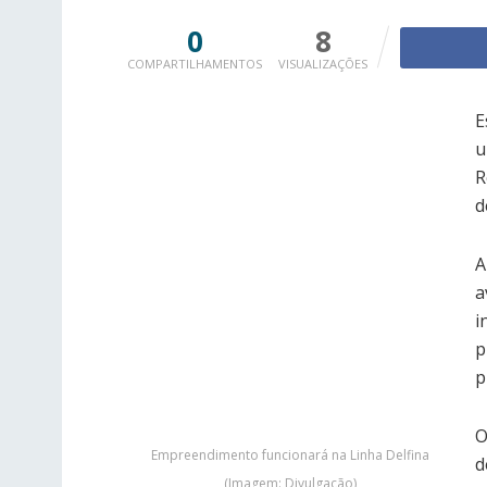
0
8
COMPARTILHAMENTOS
VISUALIZAÇÕES
E
u
R
d
A
a
i
p
p
O
Empreendimento funcionará na Linha Delfina
d
(Imagem: Divulgação)