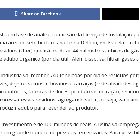
Share on Facebook
stá em fase de análise a emissão da Licença de Instalação
ma área de sete hectares na Linha Delfina, em Estrela. Trat
esíduos (Uter) que irá produzir 44 mil metros cúbicos de gá
e adubo orgânico (por dia útil). Além disso, vai filtrar gases
 indústria vai receber 740 toneladas por dia de resíduos ger
ves, dejetos suínos, e bovinos e carcaças ) e de atividades agro
ncubatórios, fábricas de doces, produtoras de ração, resíduos 
rocessar esses resíduos, agregando valor, ou seja, vai tran
roduzir adubo para revender ao produtor.
 investimento é de 100 milhões de reais. A usina vai empreg
e um grande número de pessoas terceirizadas. Para possibili