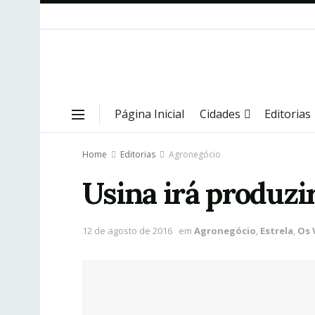
Página Inicial
Cidades
Editorias
Home
Editorias
Agronegócio
Usina irá produzir
12 de agosto de 2016
em
Agronegócio
,
Estrela
,
Os 