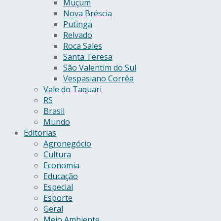
Muçum
Nova Bréscia
Putinga
Relvado
Roca Sales
Santa Teresa
São Valentim do Sul
Vespasiano Corrêa
Vale do Taquari
RS
Brasil
Mundo
Editorias
Agronegócio
Cultura
Economia
Educação
Especial
Esporte
Geral
Meio Ambiente