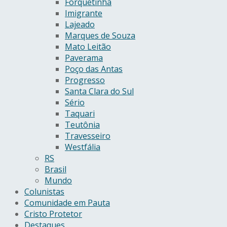
Forquetinha
Imigrante
Lajeado
Marques de Souza
Mato Leitão
Paverama
Poço das Antas
Progresso
Santa Clara do Sul
Sério
Taquari
Teutônia
Travesseiro
Westfália
RS
Brasil
Mundo
Colunistas
Comunidade em Pauta
Cristo Protetor
Destaques