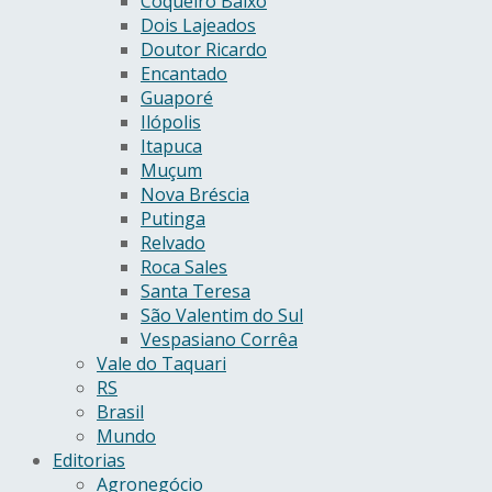
Coqueiro Baixo
Dois Lajeados
Doutor Ricardo
Encantado
Guaporé
Ilópolis
Itapuca
Muçum
Nova Bréscia
Putinga
Relvado
Roca Sales
Santa Teresa
São Valentim do Sul
Vespasiano Corrêa
Vale do Taquari
RS
Brasil
Mundo
Editorias
Agronegócio