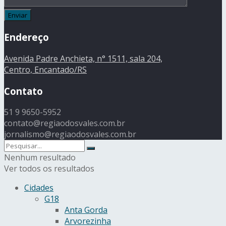
Endereço
Avenida Padre Anchieta, n° 1511, sala 204,
Centro, Encantado/RS
Contato
51 9 9650-5952
contato@regiaodosvales.com.br
jornalismo@regiaodosvales.com.br
Nenhum resultado
Ver todos os resultados
Cidades
G18
Anta Gorda
Arvorezinha