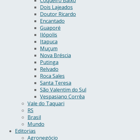
Coqueiro Baixo
Dois Lajeados
Doutor Ricardo
Encantado
Guaporé
Ilópolis
Itapuca
Muçum
Nova Bréscia
Putinga
Relvado
Roca Sales
Santa Teresa
São Valentim do Sul
Vespasiano Corrêa
Vale do Taquari
RS
Brasil
Mundo
Editorias
Agronegócio