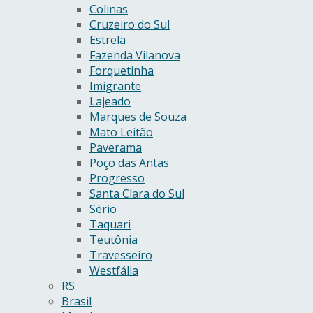
Colinas
Cruzeiro do Sul
Estrela
Fazenda Vilanova
Forquetinha
Imigrante
Lajeado
Marques de Souza
Mato Leitão
Paverama
Poço das Antas
Progresso
Santa Clara do Sul
Sério
Taquari
Teutônia
Travesseiro
Westfália
RS
Brasil