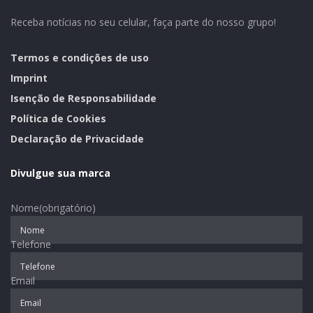
de músicos que já se apresentou nos principais teatros
Receba notícias no seu celular, faça parte do nosso grupo!
do Brasil, dentre eles: em Brasília no Teatro Nacional e
Teatro do Hotel Golden Tulip, em Porto Alegre no
Termos e condições de uso
Teatro da AMRIGS, em Gramado, no Castelo de Caras e
hotéis cinco estrelas. Ele se apresentará no dia 24 de
Imprint
agosto em Roca Sales.
Isenção de Responsabilidade
Política de Cookies
Texto: Ascom Encantado
Declaração de Privacidade
Divulgue sua marca
Nome
(obrigatório)
Telefone
Email